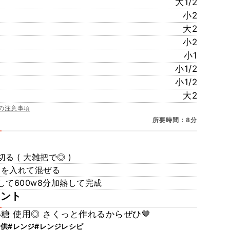
大1/2
小2
大2
小2
小1
小1/2
小1/2
大2
の注意事項
所要時間：8分
 ( 大雑把で◎ )
を入れて混ぜる
て600w8分加熱して完成
メント
糖 使用◎ さくっと作れるからぜひ🤎
お供
#レンジ
#レンジレシピ