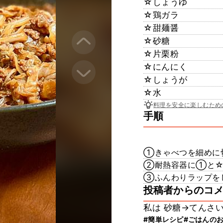
☆しょうゆ
☆鶏ガラ
☆甜麺醤
☆砂糖
☆片栗粉
☆にんにく
☆しょうが
☆水
料理を安全に楽しむため
手順
①きゃべつを細めに切る
②耐熱容器に①と☆
③ふんわりラップをし
投稿者からのコ
私は 砂糖→てんさい
#簡単レシピ
#ごはんの