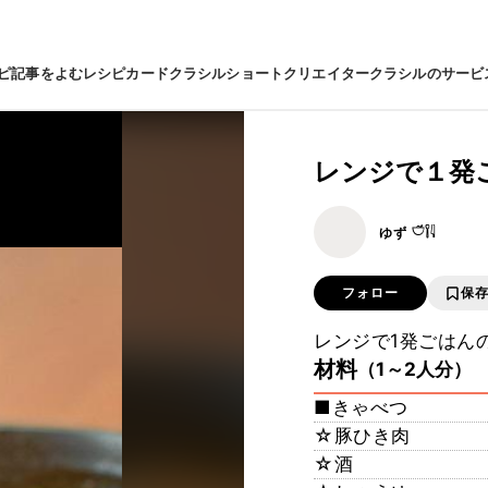
ピ
記事をよむ
レシピカード
クラシルショート
クリエイター
クラシルのサービ
レンジで１発
ゆず 𓎩𓌉𓇋 ‎
フォロー
保
レンジで1発ごはん
材料
（1～2人分）
■きゃべつ
☆豚ひき肉
☆酒