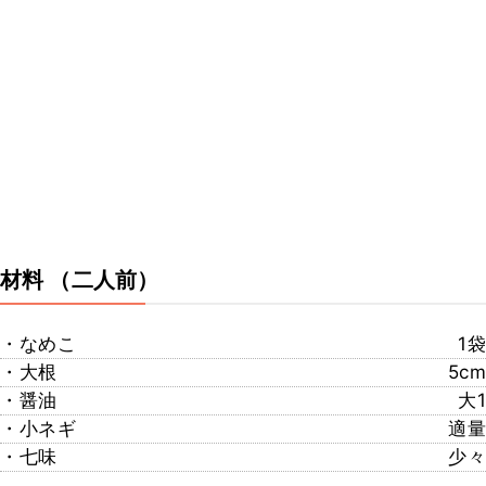
材料
（二人前）
・なめこ
1袋
・大根
5cm
・醤油
大1
・小ネギ
適量
・七味
少々