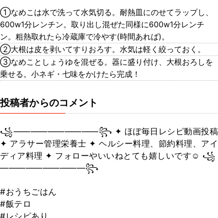
①なめこは水で洗って水気切る。耐熱皿にのせてラップし、
600w1分レンチン。取り出し混ぜた同様に600w1分レンチ
ン。粗熱取れたら冷蔵庫で冷やす(時間あれば)。
②大根は皮を剥いてすりおろす。水気は軽く絞っておく。
③なめことしょうゆを混ぜる。器に盛り付け、大根おろしを
乗せる。小ネギ・七味をかけたら完成！
投稿者からのコメント
꧁——————————꧂ ✦ ほぼ毎日レシピ動画投稿
✦ アラサー管理栄養士 ✦ ヘルシー料理、節約料理、アイ
ディア料理 ✦ フォローやいいねとても嬉しいです☺︎ ꧁
——————————꧂
#おうちごはん
#飯テロ
#レシピあり