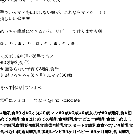
手づかみ食べをほぼしない娘が、これなら食べた！！！
嬉しいい😫💗💗
めっちゃ簡単にできるから、リピートで作ります🫰🫣
ㅤㅤ
❁.｡.:*:.｡.✽.｡.:*:.｡.❁.｡.:*:.｡.✽.｡.:*:.｡.❁.｡.
＼ズボラ&料理が苦手でも／
❊0才離乳食𓎩𓌉
❊ 頑張らない子育て&離乳食𖤣𖥧
❊ 👶ひろちゃん(8ヶ月) 🙎‍♀️ママ(30歳)
育休中|保活|ワンオペ
気軽にフォローしてね→ @riho_kosodate
#離乳食
#0才
#0才児
#0歳ママ
#0歳
#0歳
#0歳女の子
#0歳離乳食
#初
めての離乳食
#はじめての離乳食
#離乳食デビュー
#離乳食はじめまし
た
#離乳食開始
#離乳食準備
#離乳食スタート
#離乳食食べない
#離乳食
食べない問題
#離乳食後期レシピ
#9ヶ月ベビー
#9ヶ月離乳食
#離乳