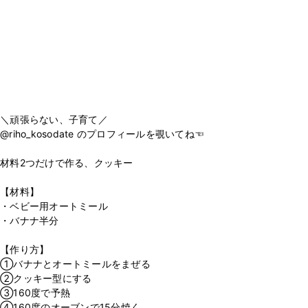
＼頑張らない、子育て／
@riho_kosodate のプロフィールを覗いてね☜
材料2つだけで作る、クッキー
【材料】
・ベビー用オートミール
・バナナ半分
【作り方】
①バナナとオートミールをまぜる
②クッキー型にする
③160度で予熱
④160度のオーブンで15分焼く