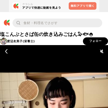
塩こんぶとさば缶の炊き込みごはん🦭🐟🍚
渡辺友美子(栄養士)
フォロー