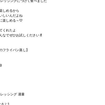
ドレッシングにつけて食べました

楽しめるから

いしいんだよね

に楽しめる～♡

てくれたよ

なでぜひお試しください🥬

のフライパン蒸し】



レッシング 適量

さじ1
