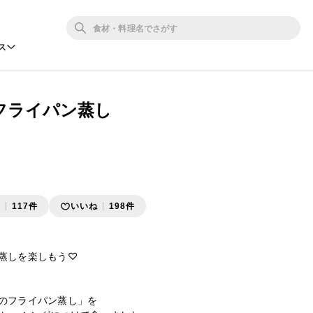
ス
フライパン蒸し
存
117件
いいね
198件
蒸しを楽しもう♡

のフライパン蒸し」を
