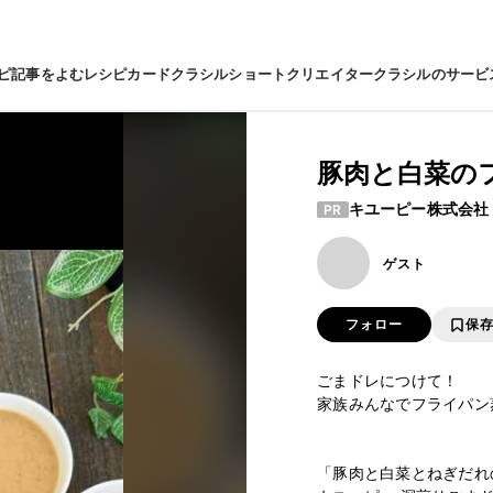
ピ
記事をよむ
レシピカード
クラシルショート
クリエイター
クラシルのサービ
豚肉と白菜の
キユーピー株式会社
PR
ゲスト
フォロー
保
ごまドレにつけて！

家族みんなでフライパン
⁡

⁡

「豚肉と白菜とねぎだれ