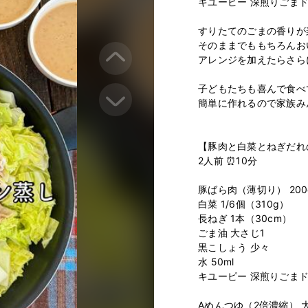
キユーピー 深煎りごま
⁡

すりたてのごまの香りが
そのままでももちろんお
アレンジを加えたらさら
⁡

子どもたちも喜んで食べ
簡単に作れるので家族みん
⁡

⁡

【豚肉と白菜とねぎだれ
2人前 ⏰10分

⁡

豚ばら肉（薄切り） 200g
白菜 1/6個（310g）

長ねぎ 1本（30cm）

ごま油 大さじ1

黒こしょう 少々

水 50ml

キユーピー 深煎りごまド
⁡

Aめんつゆ（2倍濃縮） 大