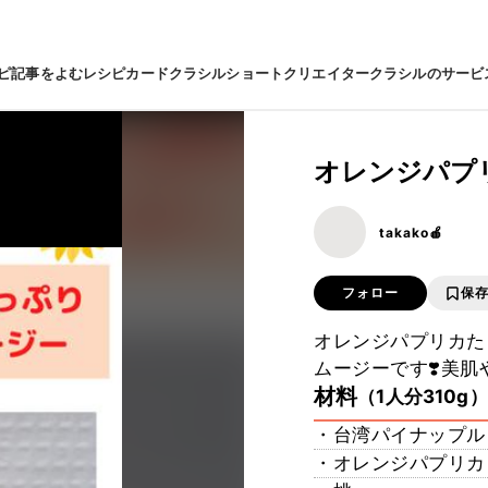
ピ
記事をよむ
レシピカード
クラシルショート
クリエイター
クラシルのサービ
オレンジパプ
takako🍎
フォロー
保
オレンジパプリカた
ムージーです❣️美肌
材料
（1人分310g）
・台湾パイナップル
・オレンジパプリカ