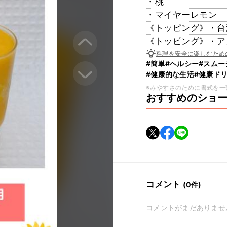
・桃
・マイヤーレモン
《トッピング》・台
《トッピング》・ア
料理を安全に楽しむため
#簡単
#ヘルシー
#スムー
#健康的な生活
#健康ド
※みやすさのために書式を一
おすすめのショ
コメント
(0件)
コメントがまだありませ