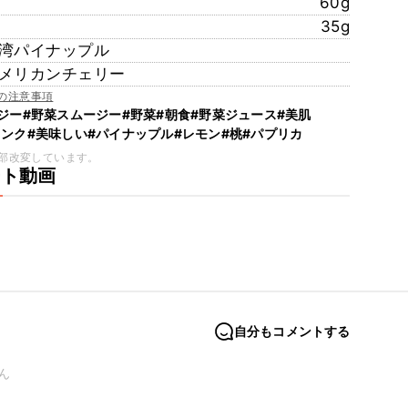
60g
35g
湾パイナップル
メリカンチェリー
の注意事項
ジー
#野菜スムージー
#野菜
#朝食
#野菜ジュース
#美肌
リンク
#美味しい
#パイナップル
#レモン
#桃
#パプリカ
部改変しています。
ート動画
自分もコメントする
ん