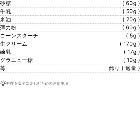
砂糖
( 60g )
牛乳
( 50g )
米油
( 20g )
薄力粉
( 60g )
コーンスターチ
( 5g )
生クリーム
( 170g )
練乳
( 17g )
グラニュー糖
( 10g )
苺
飾り ( 適量 )
料理を安全に楽しむための注意事項