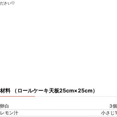
ださい🤍
材料
（ロールケーキ天板25cm×25cm）
卵白
3個
レモン汁
小さじ1