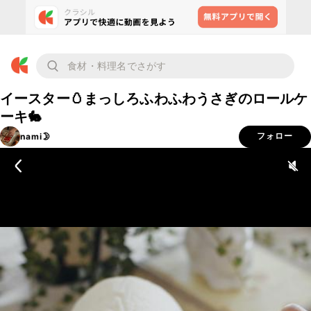
イースター🥚まっしろふわふわうさぎのロールケ
ーキ🐇
nami🌛
フォロー