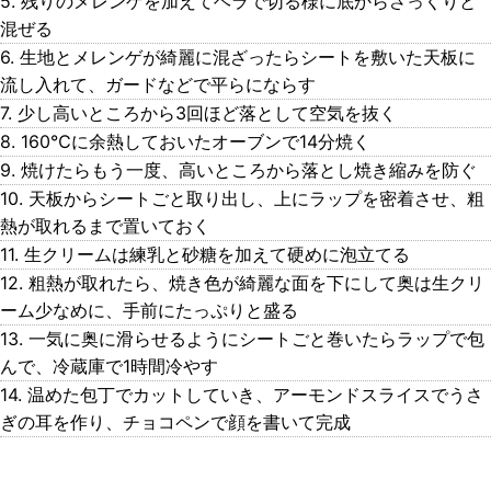
5. 残りのメレンゲを加えてヘラで切る様に底からさっくりと
混ぜる
6. 生地とメレンゲが綺麗に混ざったらシートを敷いた天板に
流し入れて、ガードなどで平らにならす
7. 少し高いところから3回ほど落として空気を抜く
8. 160℃に余熱しておいたオーブンで14分焼く
9. 焼けたらもう一度、高いところから落とし焼き縮みを防ぐ
10. 天板からシートごと取り出し、上にラップを密着させ、粗
熱が取れるまで置いておく
11. 生クリームは練乳と砂糖を加えて硬めに泡立てる
12. 粗熱が取れたら、焼き色が綺麗な面を下にして奥は生クリ
ーム少なめに、手前にたっぷりと盛る
13. 一気に奥に滑らせるようにシートごと巻いたらラップで包
んで、冷蔵庫で1時間冷やす
14. 温めた包丁でカットしていき、アーモンドスライスでうさ
ぎの耳を作り、チョコペンで顔を書いて完成