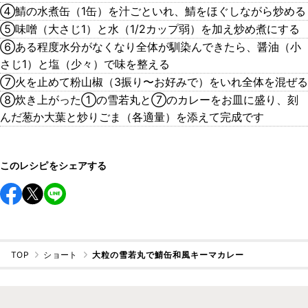
④鯖の水煮缶（1缶）を汁ごといれ、鯖をほぐしながら炒める
⑤味噌（大さじ1）と水（1/2カップ弱）を加え炒め煮にする
⑥ある程度水分がなくなり全体が馴染んできたら、醤油（小
さじ1）と塩（少々）で味を整える
⑦火を止めて粉山椒（3振り〜お好みで）をいれ全体を混ぜる
⑧炊き上がった①の雪若丸と⑦のカレーをお皿に盛り、刻
んだ葱か大葉と炒りごま（各適量）を添えて完成です
このレシピをシェアする
TOP
ショート
大粒の雪若丸で鯖缶和風キーマカレー