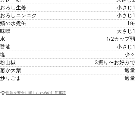
おろし生姜
小さじ1
おろしニンニク
小さじ1
鯖の水煮缶
1缶
味噌
大さじ1
水
1/2カップ弱
醤油
小さじ1
塩
少々
粉山椒
3振り〜お好みで
葱か大葉
適量
炒りごま
適量
料理を安全に楽しむための注意事項