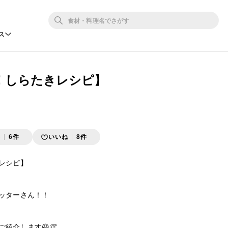
ス
！しらたきレシピ】
存
6件
いいね
8件
シピ】﻿

ターさん！！﻿

介します😆👏﻿
