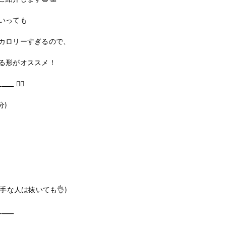
っても﻿

ロリーすぎるので、﻿

形がオススメ！﻿

___ ✍🏻﻿

﻿

な人は抜いても👌)﻿

___ ﻿
