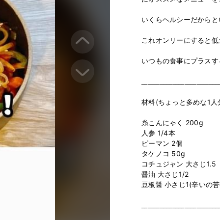
いくらヘルシーだからとい
これオンリーにすると低カ
いつもの食事にプラスする
___________________________
材料(ちょっと多めな1人分)
糸こんにゃく 200g﻿

人参 1/4本﻿

ピーマン 2個﻿

タケノコ 50g﻿

コチュジャン 大さじ1.5﻿

醤油 大さじ1/2﻿

豆板醤 小さじ1(辛いの苦手
___________________________