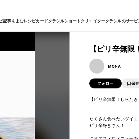
ピ
記事をよむ
レシピカード
クラシルショート
クリエイター
クラシルのサービ
【ピリ辛無限
MONA
フォロー
保
【ピリ辛無限！しらたきレ
たくさん食べたいダイエッ
ピリ辛好きさん！﻿

にオススメなメニューをご紹