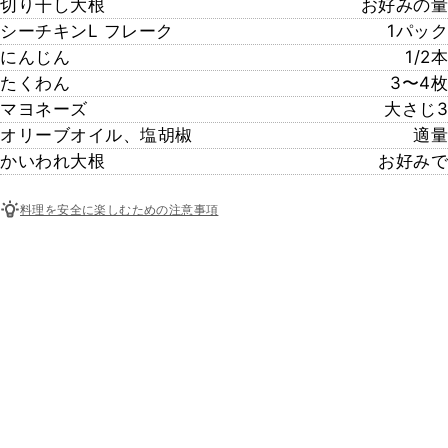
切り干し大根
お好みの量
シーチキンL フレーク
1パック
にんじん
1/2本
たくわん
3〜4枚
マヨネーズ
大さじ3
オリーブオイル、塩胡椒
適量
かいわれ大根
お好みで
料理を安全に楽しむための注意事項