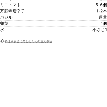
ミニトマト
5-6個
万願寺唐辛子
1-2本
バジル
適量
卵黄
1個
水
小さじ1
料理を安全に楽しむための注意事項