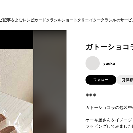
ピ
記事をよむ
レシピカード
クラシルショート
クリエイター
クラシルのサービ
ガトーショコラ
yuuka
フォロー
保
❁❁❁

ガトーショコラの包装中🧺
ケーキ屋さんをイメージ
ラッピングしてみました!!