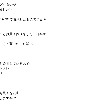
゙するのが

した🤍

ISOで購入したものです🧺💭

とお菓子作りをした一日🍰🤎 

夢中だった🤭‪ 𓈒𓏸

を公開しているので

下さい！



お菓子を沢山

します🍰♡
