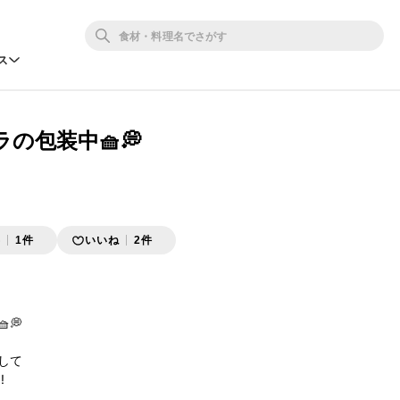
ス
の包装中🧺💭
存
1件
いいね
2件
💭

して


