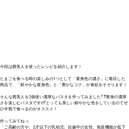
今回は茜美人を使ったレシピを紹介します！
たまごを食べる時の楽しみの1つとして「黄身色の濃さ」に着目した
商品で、「鮮やかな黄身色」と「豊かなコク」が食欲をそそります！
そんな茜美人を2個使い濃厚なパスタを作ってみました‎𐩢𐩺黄身の濃厚
さを楽しむパスタですꯁꯧとっても美しい鮮やかな色をしているのでぜ
ひ半熟で食べるのがオススメ！
作ってみてねっ
「ご高齢の方や、2才以下の乳幼児、妊娠中の女性、免疫機能が低下