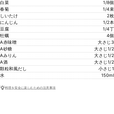
白菜
1/8個
春菊
1/4束
しいたけ
2枚
にんじん
1/2本
豆腐
1/4丁
牡蠣
4個
A赤味噌
大さじ3
A砂糖
大さじ1/2
Aみりん
大さじ1/2
A酒
大さじ1/2
顆粒和風だし
小さじ1
水
150ml
料理を安全に楽しむための注意事項