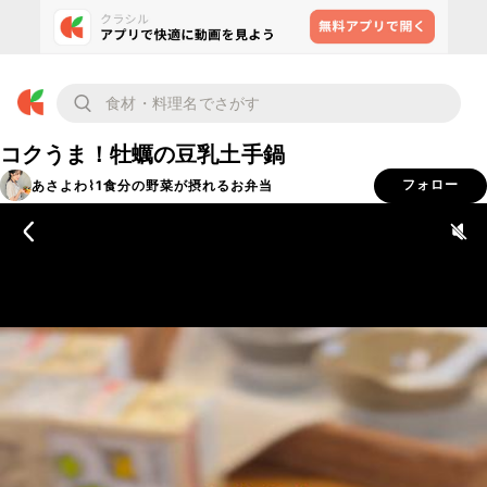
コクうま！牡蠣の豆乳土手鍋
あさよわ⌇1食分の野菜が摂れるお弁当
フォロー