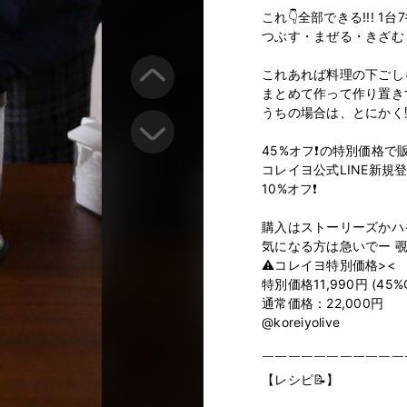
これ👇全部できる!!! 1台7役!
つぶす・まぜる・きざむ
これあれば料理の下ごし
まとめて作って作り置きす
うちの場合は、とにかく
45%オフ❗の特別価格で販
コレイヨ公式LINE新規登
10%オフ❗

購入はストーリーズかハ
気になる方は急いでー 覗
⚠︎コレイヨ特別価格><

特別価格11,990円 (45%O
通常価格：22,000円

@koreiyolive

￣￣￣￣￣￣￣￣￣￣￣
【レシピ📝】
