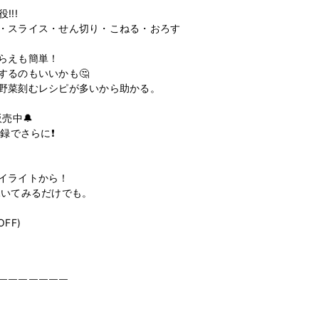
!!

・スライス・せん切り・こねる・おろす

らえも簡単！

るのもいいかも🤔

野菜刻むレシピが多いから助かる。

売中🔔

録でさらに❗

イライトから！

いてみるだけでも。

FF)

￣￣￣￣￣￣￣
