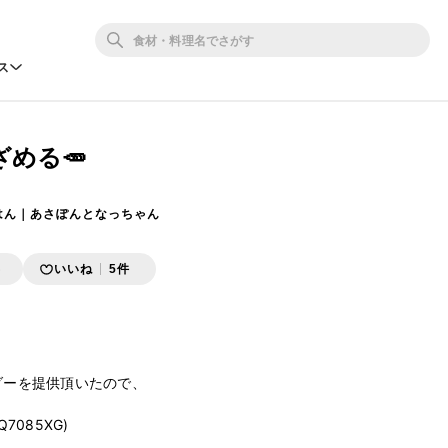
ス
める🥕
はん｜あさぽんとなっちゃん
存
いいね
5件
ダーを提供頂いたので、

Q7085XG)
