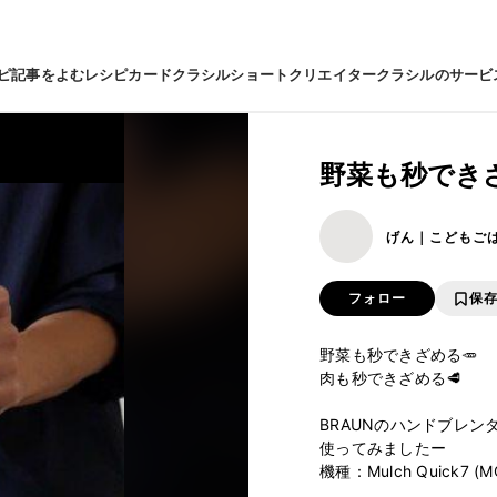
ピ
記事をよむ
レシピカード
クラシルショート
クリエイター
クラシルのサービ
野菜も秒できざ
げん｜こどもご
フォロー
保
野菜も秒できざめる🥕

肉も秒できざめる🥩

BRAUNのハンドブレン
使ってみましたー

機種：Mulch Quick7 (M