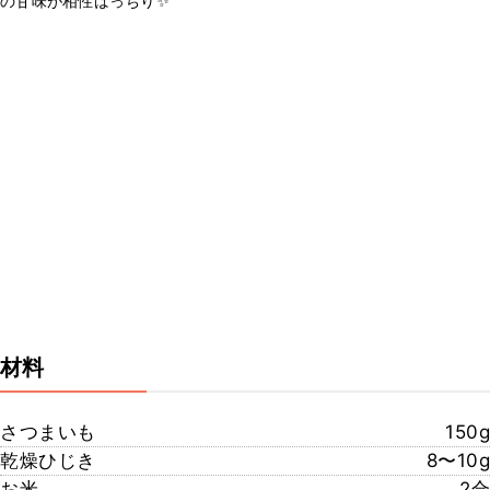
の甘味が相性ばっちり✨
材料
さつまいも
150g
乾燥ひじき
8〜10g
お米
2合