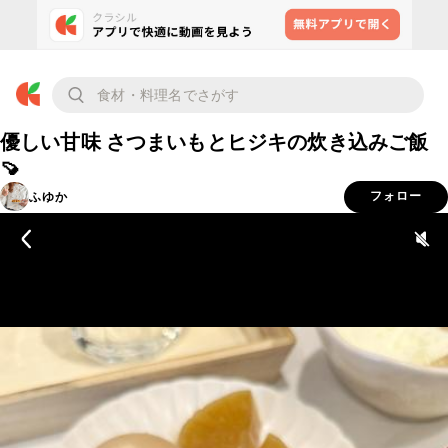
優しい甘味 さつまいもとヒジキの炊き込みご飯
🍠
ふゆか
フォロー