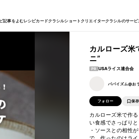
ピ
記事をよむ
レシピカード
クラシルショート
クリエイター
クラシルのサービ
カルローズ米
ニ”
USAライス連合会
PR
パパイズム@お
フォロー
保
カルローズ米で作る
い食感でさっぱりと
・ソースとの相性が
で、作ったのはライ