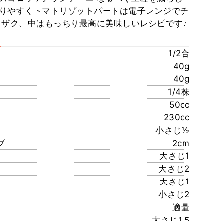
りやすくトマトリゾットパートは電子レンジでチ
クザク、中はもっちり最高に美味しいレシピです♪
1/2合
40g
40g
1/4株
50cc
230cc
小さじ½
ブ
2cm
大さじ1
大さじ2
大さじ1
小さじ2
適量
大さじ1.5