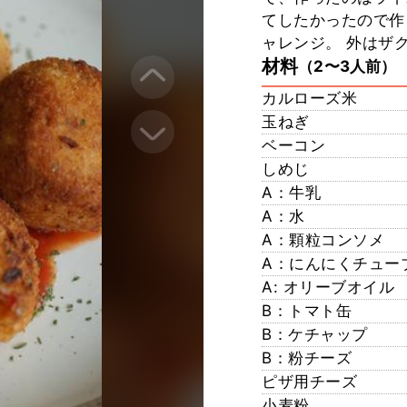
てしたかったので作
ャレンジ。 外はザ
材料
（2〜3人前）
カルローズ米
玉ねぎ
ベーコン
しめじ
A：牛乳
A：水
A：顆粒コンソメ
A：にんにくチュー
A: オリーブオイル
B：トマト缶
B：ケチャップ
B：粉チーズ
ピザ用チーズ
小麦粉