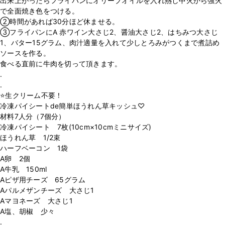
出来上がったらフライパンにオリーブオイルを入れ熱し中火から強火
で全面焼き色をつける。
②時間があれば30分ほど休ませる。
③フライパンにA 赤ワイン大さじ2、醤油大さじ2、はちみつ大さじ
1、バター15グラム、肉汁適量を入れて少しとろみがつくまで煮詰め
ソースを作る。
食べる直前に牛肉を切って頂きます。
.
.
⭐️生クリーム不要！
冷凍パイシートde簡単ほうれん草キッシュ♡
材料7人分（7個分）
冷凍パイシート 7枚(10cm×10cmミニサイズ)
ほうれん草 1/2束
ハーフベーコン 1袋
A卵 2個
A牛乳 150ml
Aピザ用チーズ 65グラム
Aパルメザンチーズ 大さじ1
Aマヨネーズ 大さじ1
A塩、胡椒 少々
.