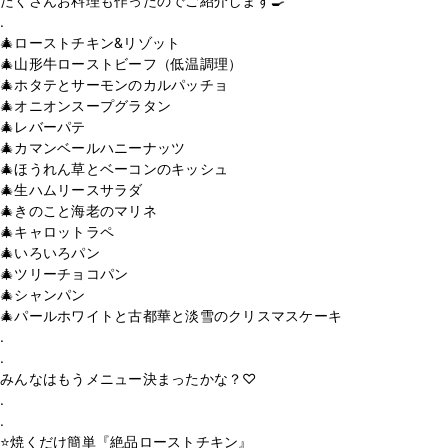
たくさんお料理も作ったのでご紹介します🍳
.
🎄ローストチキン&リゾット
🎄山形牛ローストビーフ（低温調理）
🎄ホタテとサーモンのカルパッチョ
🎄オニオンスープグラタン
🎄レバーパテ
🎄カマンベールハニーナッツ
🎄ほうれん草とベーコンのキッシュ
🎄生ハムリースサラダ
🎄きのこと海老のマリネ
🎄キャロットラペ
🎄いろいろパン
🎄ツリーチョコパン
🎄シャンパン
🎄パールホワイトと古都華と淡雪のクリスマスケーキ
.
.
みんなはもうメニュー決まったかな？♡
.
.
⭐️焼くだけ簡単『絶品ローストチキン』