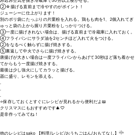
み込み空気を抜き冷蔵庫で30分以上寝かせる。
②☆揚げる直前まで冷やすのがポイント！
ジューシーに仕上がります！
別のポリ袋にたっぷりの片栗粉を入れる。鶏もも肉を1、2個入れてぎ
ゅっと袋の上から握り片栗粉をしっかりつける。
③一度に揚げきれない場合は、揚げる直前まで冷蔵庫に入れておく。
④フライパンにサラダ油を2センチほど入れて火をつける。
②をなるべく触らずに揚げ焼きする。
⑤裏返して中火でさらに揚げ焼きする。
唐揚げが大きい場合は一度フライパンからあげて30秒ほど落ち着かせ
てからもう一度揚げ焼きする。
最後は少し強火にしてカラッと揚げる。
器に盛り、レモンを添える。
.
.
.
⭐️保存しておくとすぐにレシピが見れるから便利だよ📖
クリスマスにもおすすめです🎄♡
是非作ってみてね！
他のレシピはsako 【料理/レシピ/おうちごはん/おもてなし】𓊯