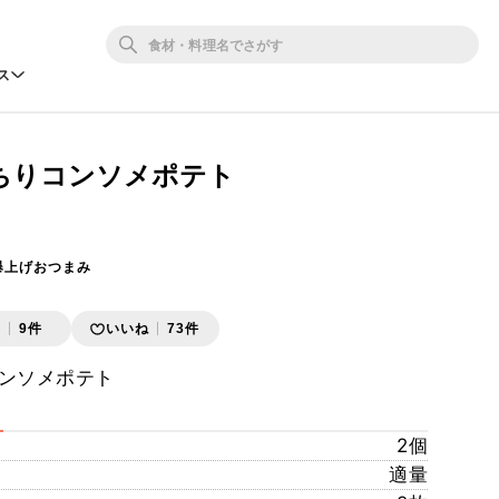
ス
ちりコンソメポテト
爆上げおつまみ
存
9件
いいね
73件
ンソメポテト
2個
適量