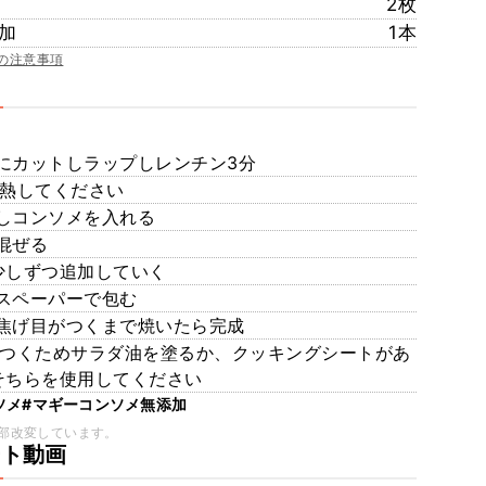
2枚
加
1本
の注意事項
にカットしラップしレンチン3分
加熱してください
しコンソメを入れる
混ぜる
少しずつ追加していく
スペーパーで包む
焦げ目がつくまで焼いたら完成
っつくためサラダ油を塗るか、クッキングシートがあ
そちらを使用してください
ソメ
#マギーコンソメ無添加
部改変しています。
ート動画