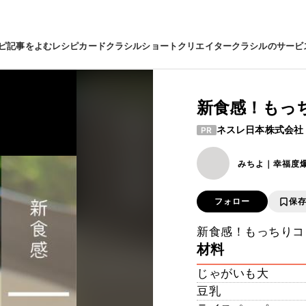
ピ
記事をよむ
レシピカード
クラシルショート
クリエイター
クラシルのサービ
新食感！もっ
ネスレ日本株式会社
PR
みちよ｜幸福度
フォロー
保
新食感！もっちりコ
材料
じゃがいも大
豆乳