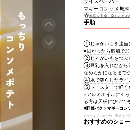
ライスペーパー
マギーコンソメ無添
料理を安全に楽しむため
手順
①じゃがいもを適当
※固かったら追加で
②じゃがいもをつぶ
③豆乳を入れながら
なめらかになるまで
④水で濡らしたライ
⑤トースターで軽く
※アルミホイルにく
る方は天板にひいて
#野菜パクッマギーコン
※みやすさのために書式を一
おすすめのショ