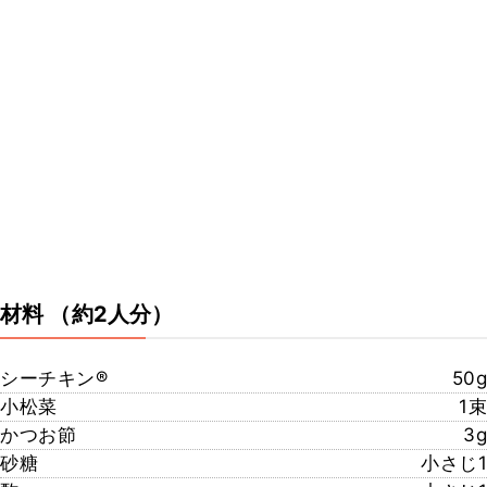
材料
（約2人分）
シーチキン®
50g
小松菜
1束
かつお節
3g
砂糖
小さじ1