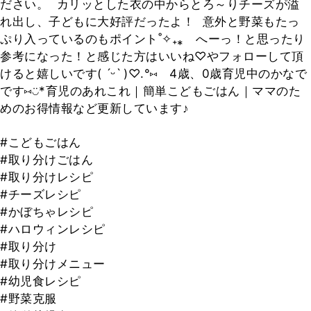
ださい。 ⁡ カリッとした衣の中からとろ～りチーズが溢
れ出し、子どもに大好評だったよ！ ⁡ 意外と野菜もたっ
ぷり入っているのもポイント˚✧₊⁎ ⁡ ⁡ へーっ！と思ったり
参考になった！と感じた方はいいね♡やフォローして頂
けると嬉しいです( ˊᵕˋ )♡.°⑅ ⁡ ⁡ 4歳、0歳育児中のかなで
です⑅◡̈*育児のあれこれ｜簡単こどもごはん｜ママのた
めのお得情報など更新しています♪
#こどもごはん
#取り分けごはん
#取り分けレシピ
#チーズレシピ
#かぼちゃレシピ
#ハロウィンレシピ
#取り分け
#取り分けメニュー
#幼児食レシピ
#野菜克服