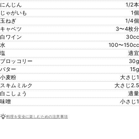
にんじん
1/2本
じゃがいも
1個
玉ねぎ
1/4個
キャベツ
3〜4枚分
白ワイン
30cc
水
100〜150cc
塩
適宜
ブロッコリー
30g
バター
15g
小麦粉
大さじ1
スキムミルク
大さじ2.5
白こしょう
適量
味噌
小さじ1
料理を安全に楽しむための注意事項