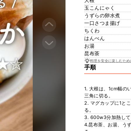
大根
玉こんにゃく
うずらの卵水煮
一口さつま揚げ
ちくわ
はんぺん
お湯
昆布茶
料理を安全に楽しむため
手順
1. 大根は、1cm
三角に切る。
2. マグカップに1
る。
3. 600w3分加熱
4.昆布茶、お湯、う