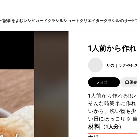
ピ
記事をよむ
レシピカード
クラシルショート
クリエイター
クラシルのサービ
1人前から作れ
りの｜ラクやせ
フォロー
保
1人前から作れる‼︎
そんな時簡単に作れ
いから、洗い物も少
い日にほっこり☺️ 
材料
（1人分）