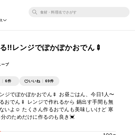
ス
る‼︎レンジでぽかぽかおでん🍢
スープ
存
6件
いいね
69件
レンジでぽかぽかおでん🍢 お昼ごはん、今日1人〜
るおでん🍢 レンジで作れるから 鍋出す手間も無
ないよ☺️ たくさん作るおでんも美味しいけど 寒
自分のためだけに作るのも良き💓