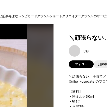
ピ
記事をよむ
レシピカード
クラシルショート
クリエイター
クラシルのサービ
＼頑張らない
りほ
フォロー
保
＼頑張らない、子育て／

@riho_kosodate 
【材料】

・粉ミルク50ml

・卵1こ

・豆腐35g
