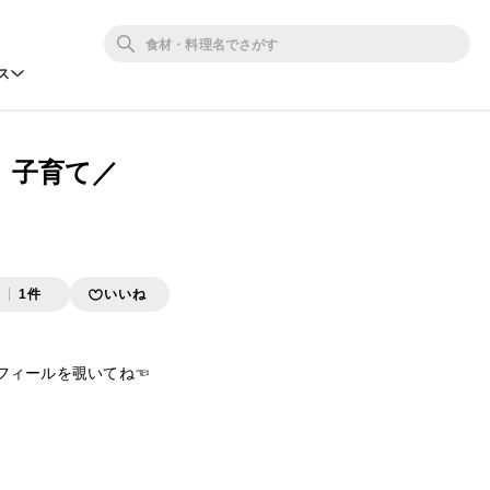
ス
、子育て／
存
1件
いいね
のプロフィールを覗いてね☜
