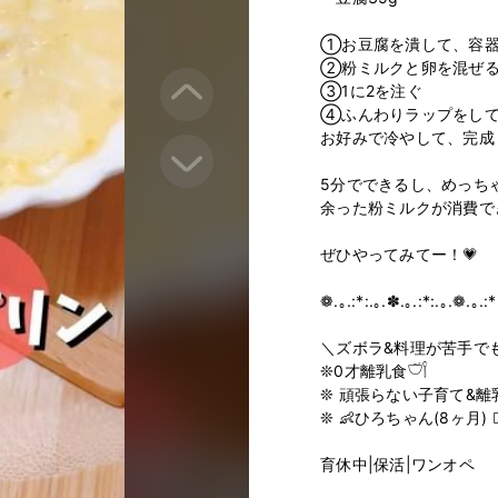
①お豆腐を潰して、容器
②粉ミルクと卵を混ぜる
③1に2を注ぐ

④ふんわりラップをして、
お好みで冷やして、完成！
5分でできるし、めっちゃ
余った粉ミルクが消費でき
ぜひやってみてー！💗

❁.｡.:*:.｡.✽.｡.:*:.｡.❁.｡.:*:
＼ズボラ&料理が苦手でも
❊0才離乳食𓎩𓌉

❊ 頑張らない子育て&離乳食
❊ 👶ひろちゃん(8ヶ月) 🙎‍
育休中|保活|ワンオペ
