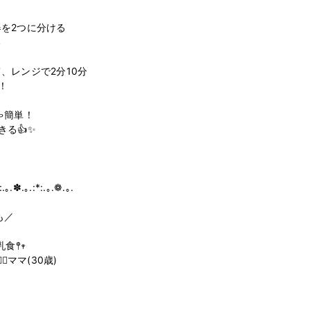
を2つに分ける



レンジで2分10分



簡単！

る👍✨

.｡.✽.｡.:*:.｡.❁.｡.

／

𖥧

♀️ママ(30歳)
