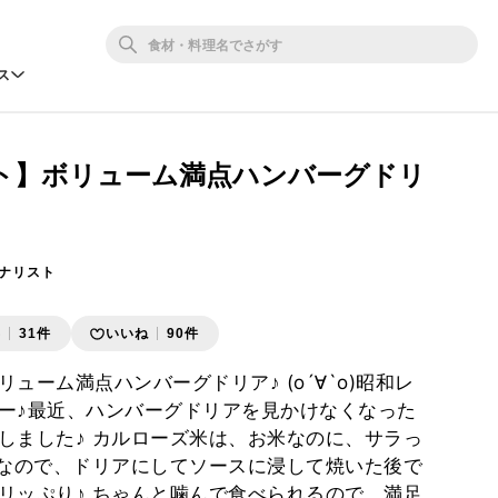
ス
ト】ボリューム満点ハンバーグドリ
ナリスト
存
31件
いいね
90件
ューム満点ハンバーグドリア♪ (о´∀`о)昭和レ
ー♪最近、ハンバーグドリアを見かけなくなった
しました♪ カルローズ米は、お米なのに、サラっ
 なので、ドリアにしてソースに浸して焼いた後で
リッぷり♪ ちゃんと噛んで食べられるので、満足