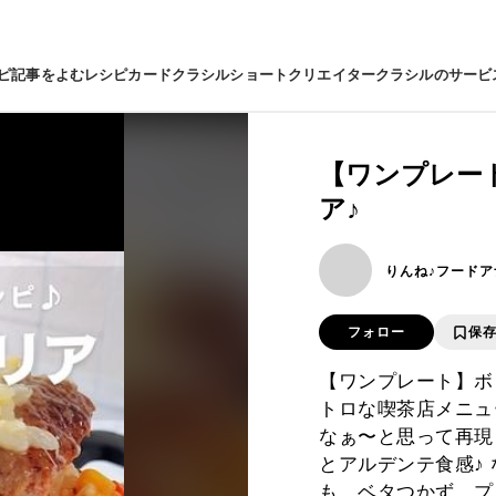
ピ
記事をよむ
レシピカード
クラシルショート
クリエイター
クラシルのサービ
【ワンプレー
ア♪
りんね♪フードア
フォロー
保
【ワンプレート】ボリ
トロな喫茶店メニュ
なぁ〜と思って再現
とアルデンテ食感♪
も、ベタつかず、プ