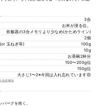
3合
お米が浸る位。
炊飯器の3合メモリより少なめ(かためライン)
2個
or 玉ねぎ等)
100g
10g
お茶碗2杯分
150〜200g位
150g位
大さじ1〜2※今回は入れ忘れています😣
の注意事項
ンバーグを焼く。