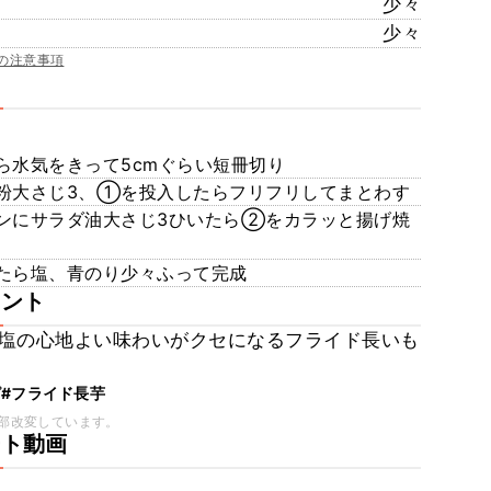
少々
少々
の注意事項
ら水気をきって5cmぐらい短冊切り
粉大さじ3、①を投入したらフリフリしてまとわす
ンにサラダ油大さじ3ひいたら②をカラッと揚げ焼
たら塩、青のり少々ふって完成
メント
塩の心地よい味わいがクセになるフライド長いも
ピ
#フライド長芋
部改変しています。
ート動画