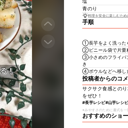
塩
青のり
料理を安全に楽しむため
手順
①長芋をよく洗った
②ビニール袋で片栗
③小さめのフライパ
き
④ボウルなどへ移し
投稿者からのコ
サクサク食感とのり
をぜひ！
#長芋レシピ
#山芋レシ
※みやすさのために書式を一
おすすめのショ