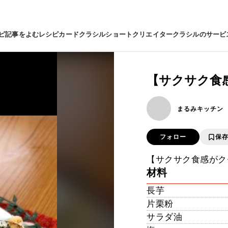
ピ
記事をよむ
レシピカード
クラシルショート
クリエイター
クラシルのサービ
【サクサク食
まるみキッチン
フォロー
保
【サクサク食感がク
材料
長芋
片栗粉
サラダ油