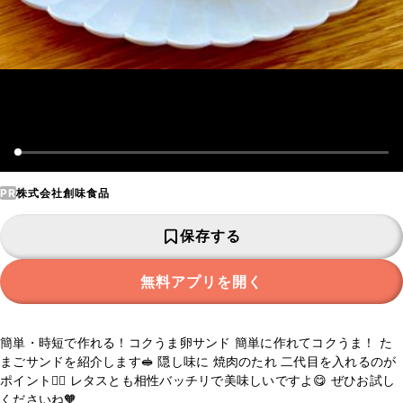
PR
株式会社創味食品
保存する
無料アプリを開く
簡単・時短で作れる！コクうま卵サンド 簡単に作れてコクうま！ た
まごサンドを紹介します🥪 隠し味に 焼肉のたれ 二代目を入れるのが
ポイント🙆‍♀️ レタスとも相性バッチリで美味しいですよ😋 ぜひお試し
くださいね🧡