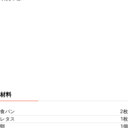
材料
食パン
2枚
レタス
1枚
卵
1個