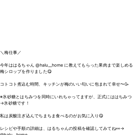
＼梅仕事／
今年ははるちゃん @halu__home に教えてもらった果肉まで楽しめる
梅シロップを作りました😋
コトコト煮込む時間、キッチンが梅のいい匂いに包まれて幸せ〜🥳
※氷砂糖とはちみつを同時にいれちゃってますが、正式にははちみつ
→氷砂糖です！
私は炭酸注ぎ込んでちまちま食べるのがお気に入り😋
レシピや手順の詳細は、はるちゃんの投稿を確認してみてね👀→
@halu__home