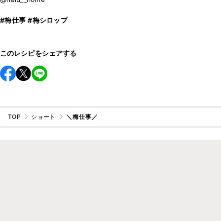
#梅仕事
#梅シロップ
このレシピをシェアする
TOP
ショート
＼梅仕事／