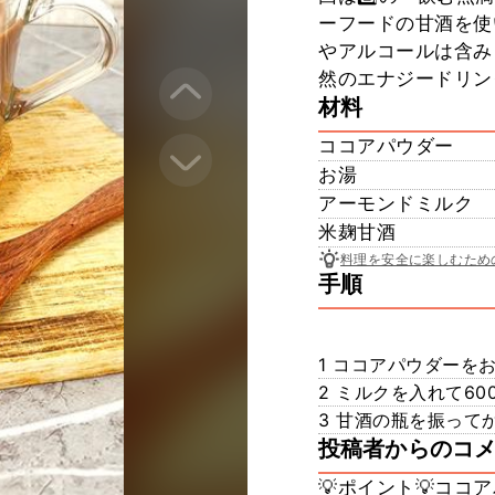
ーフードの甘酒を使いま
やアルコールは含み
然のエナジードリンク
材料
ココアパウダー
お湯
アーモンドミルク
米麹甘酒
料理を安全に楽しむため
手順
1 ココアパウダーを
2 ミルクを入れて6
3 甘酒の瓶を振ってか
投稿者からのコ
💡ポイント💡コ