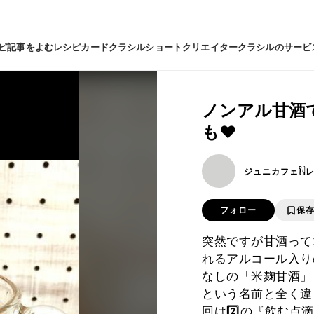
ピ
記事をよむ
レシピカード
クラシルショート
クリエイター
クラシルのサービ
ノンアル甘酒
も❤️
ジュニカフェ𓌉𓇋
フォロー
保
突然ですが甘酒って2
れるアルコール入り
なしの「米麹甘酒」
という名前と全く違
回は2️⃣の『飲む