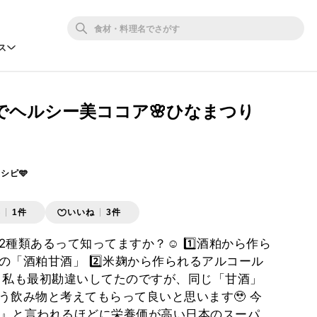
ス
でヘルシー美ココア🌸ひなまつり
レシピ🩵
存
1件
いいね
3件
種類あるって知ってますか？☺️ 1️⃣酒粕から作ら
の「酒粕甘酒」 2️⃣米麹から作られるアルコール
 私も最初勘違いしてたのですが、同じ「甘酒」
う飲み物と考えてもらって良いと思います🥹 今
点滴』と言われるほどに栄養価が高い日本のスーパ