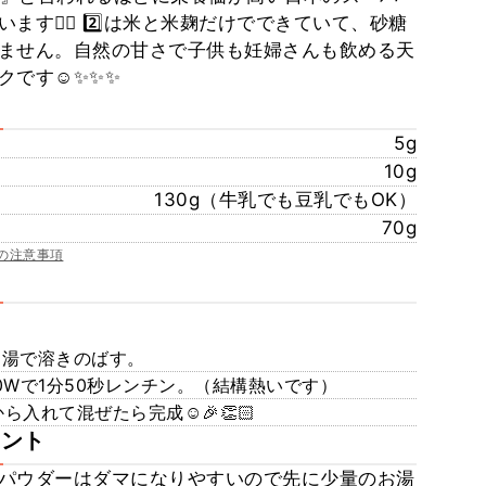
す👩‍⚕️ 2️⃣は米と米麹だけでできていて、砂糖
ません。自然の甘さで子供も妊婦さんも飲める天
です☺️✨✨✨
5g
10g
130g（牛乳でも豆乳でもOK）
70g
の注意事項
お湯で溶きのばす。
00Wで1分50秒レンチン。（結構熱いです）
ら入れて混ぜたら完成☺️🎉👏🏻
メント
コアパウダーはダマになりやすいので先に少量のお湯