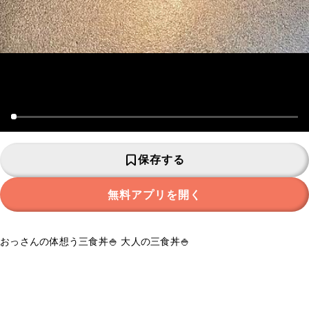
保存する
無料アプリを開く
おっさんの体想う三食丼🍚 大人の三食丼🍚