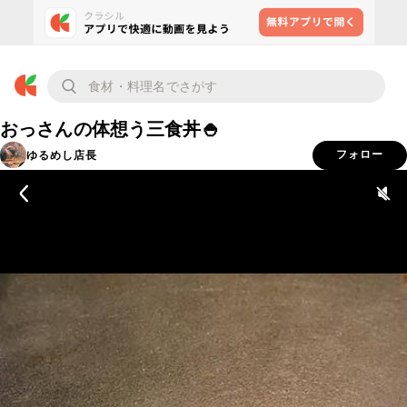
おっさんの体想う三食丼🍚
ゆるめし店長
フォロー