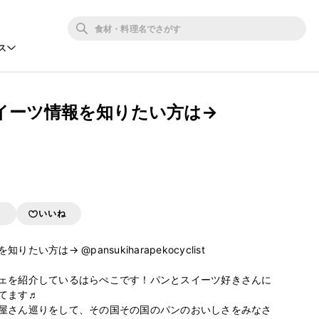
ス
イーツ情報を知りたい方は→
存
いいね
い方は→ @pansukiharapekocyclist 

ェを紹介しているはらぺこです！パンとスイーツ好きさんに
てます♬

屋さん巡りをして、その国その国のパンのおいしさをみなさ