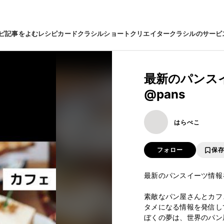
ピ
記事をよむ
レシピカード
クラシルショート
クリエイター
クラシルのサービ
最新のパンス
@pans
はらぺこ
フォロー
保
最新のパンスイーツ情報を知りた
⁡

素敵なパン屋さんとカフ
タメになる情報を発信し
ぼくの夢は、世界のパン