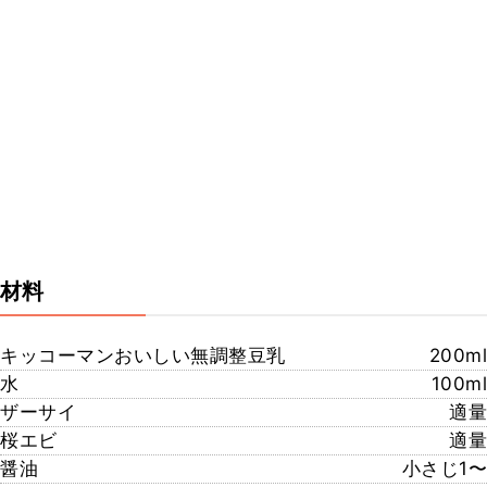
材料
キッコーマンおいしい無調整豆乳
200ml
水
100ml
ザーサイ
適量
桜エビ
適量
醤油
小さじ1〜