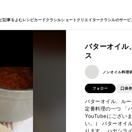
ピ
記事をよむ
レシピカード
クラシルショート
クリエイター
クラシルのサービ
バターオイル
ス
ノンオイル料理
フォロー
保
バターオイル、ルー
定番料理の一つ 「
YouTubeにござ
い。） バターオイ
ります。 ハヤシラ