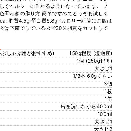
しくヘルシーに作れるようになっています。 ノ
色玉ねぎの作り方 簡単ですのでどうぞお試しく
cal 脂質4.5g 蛋白質6.8g (カロリー計算にご飯は
肉は下茹でしているので20％脂質をカットして
ゃぶしゃぶ用がおすすめ)
150g程度 (塩適宜)
1個 (250g程度)
大さじ1
1/3本 60gくらい
3個
1枚
1缶
缶を洗いながら400ml
100ml
大さじ1
大さじ2