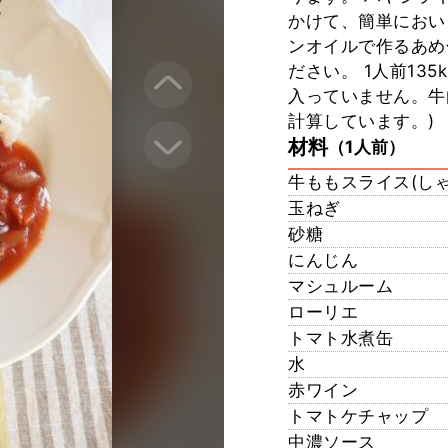
かけて、簡単におい
ンオイルで作るあめ
ださい。 1人前135k
入っていません。牛
計算しています。)
材料
（1人前）
牛ももスライス(し
玉ねぎ
砂糖
にんじん
マシュルーム
ローリエ
トマト水煮缶
水
赤ワイン
トマトケチャップ
中濃ソース