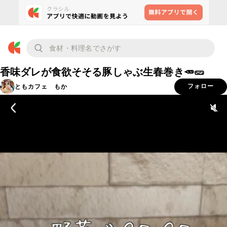
香味ダレが食欲そそる豚しゃぶ生春巻き🥕🥒
ともカフェ もか
フォロー