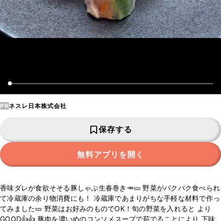
PR
ネスレ日本株式会社
保存する
無料アプリを開く
香味ダレが食欲そそる豚しゃぶ生春巻き🥕🥒 野菜がパクパク食べられ
て冷蔵庫の余り物消費にも！ 冷蔵庫であまりがちな手軽な材料で作っ
てみました🥒 野菜はお好みのものでOK！旬の野菜を入れると より
GOOD👍👍 豚肉を濃いめのコンソメスープで茹でることにより 下味