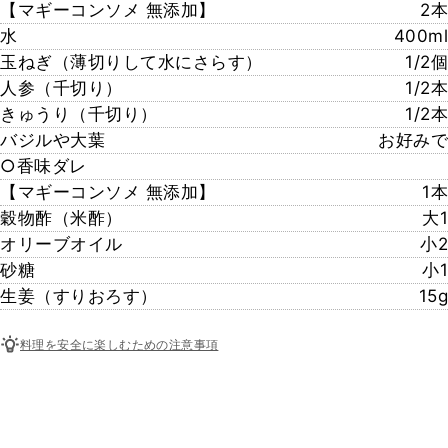
【マギーコンソメ 無添加】
2本
水
400ml
玉ねぎ（薄切りして水にさらす）
1/2個
人参（千切り）
1/2本
きゅうり（千切り）
1/2本
バジルや大葉
お好みで
○香味ダレ
【マギーコンソメ 無添加】
1本
穀物酢（米酢）
大1
オリーブオイル
小2
砂糖
小1
生姜（すりおろす）
15g
料理を安全に楽しむための注意事項