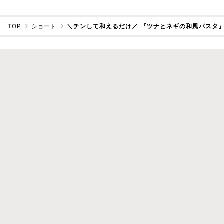
TOP
ショート
＼チンして和えるだけ／ 『ツナとネギの和風パスタ