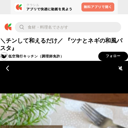
＼チンして和えるだけ／ 『ツナとネギの和風パ
スタ』
低空飛行キッチン（調理師免許）
フォロー