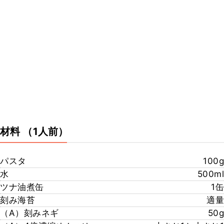
材料
（1人前）
パスタ
100g
水
500ml
ツナ油煮缶
1缶
刻み海苔
適量
（A）刻みネギ
50g