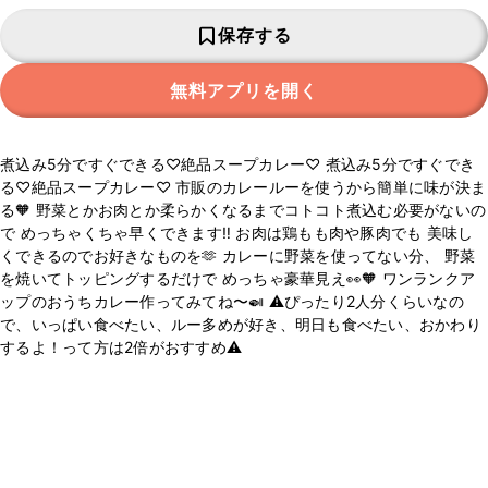
保存する
無料アプリを開く
煮込み5分ですぐできる♡絶品スープカレー♡ 煮込み5分ですぐでき
る♡絶品スープカレー♡ 市販のカレールーを使うから簡単に味が決ま
る🧡 野菜とかお肉とか柔らかくなるまでコトコト煮込む必要がないの
で めっちゃくちゃ早くできます‼️ お肉は鶏もも肉や豚肉でも 美味し
くできるのでお好きなものを🫶 カレーに野菜を使ってない分、 野菜
を焼いてトッピングするだけで めっちゃ豪華見え👀🧡 ワンランクア
ップのおうちカレー作ってみてね〜🍛 ⚠️ぴったり2人分くらいなの
で、いっぱい食べたい、ルー多めが好き、明日も食べたい、おかわり
するよ！って方は2倍がおすすめ⚠️