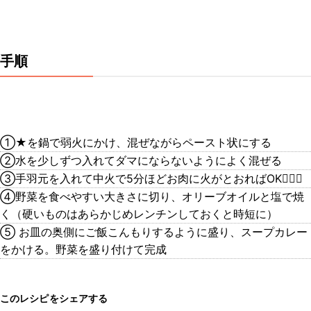
手順
①★を鍋で弱火にかけ、混ぜながらペースト状にする
②水を少しずつ入れてダマにならないようによく混ぜる
③手羽元を入れて中火で5分ほどお肉に火がとおればOK🙆🏻‍♀️
④野菜を食べやすい大きさに切り、オリーブオイルと塩で焼
く（硬いものはあらかじめレンチンしておくと時短に）
⑤ お皿の奥側にご飯こんもりするように盛り、スープカレー
をかける。野菜を盛り付けて完成
このレシピをシェアする