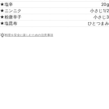
★塩辛
20g
★ニンニク
小さじ1/2
★粉唐辛子
小さじ3
★塩昆布
ひとつまみ
料理を安全に楽しむための注意事項