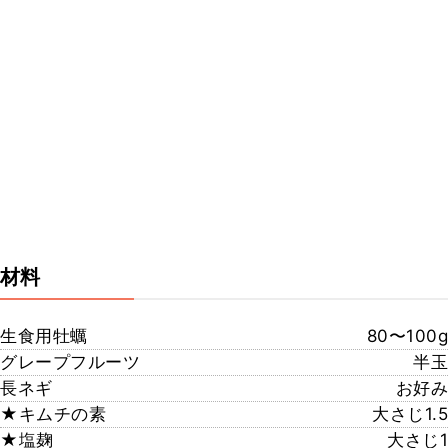
材料
生食用牡蠣
80〜100g
グレープフルーツ
半玉
長ネギ
お好み
★キムチの素
大さじ1.5
★塩麹
大さじ1