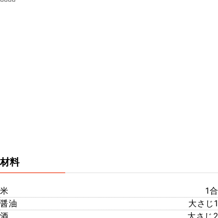
材料
米
1合
醤油
大さじ1
酒
大さじ2