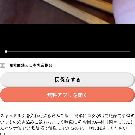
PR
一般社団法人日本乳業協会
保存する
無料アプリを開く
スキムミルクを入れた炊き込みご飯、 簡単にコクが出て絶品です😋💕
いつもの炊き込みご飯もおいしく味変に💕 今回の具材は簡単ににんじ
んとツナ缶で👌 炊飯器で簡単にできるので、 ぜひお試しください
💁🏻‍♀️✨