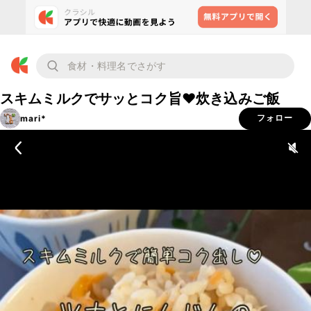
スキムミルクでサッとコク旨❤️炊き込みご飯
mari*
フォロー