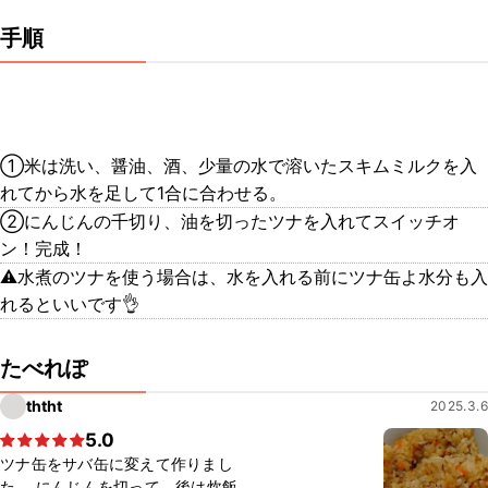
手順
①米は洗い、醤油、酒、少量の水で溶いたスキムミルクを入
れてから水を足して1合に合わせる。
②にんじんの千切り、油を切ったツナを入れてスイッチオ
ン！完成！
⚠️水煮のツナを使う場合は、水を入れる前にツナ缶よ水分も入
れるといいです👌
たべれぽ
ththt
2025.3.6
5.0
ツナ缶をサバ缶に変えて作りまし
た。 にんじんを切って、後は炊飯