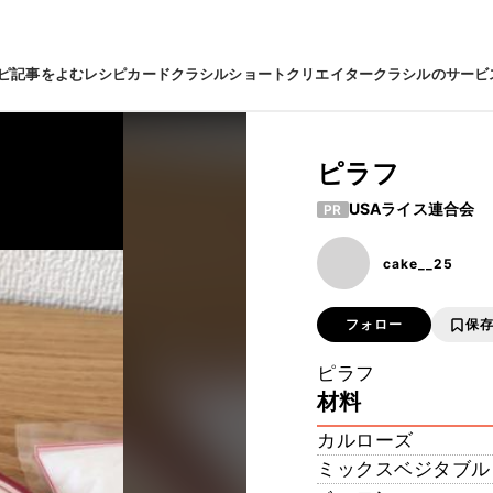
ピ
記事をよむ
レシピカード
クラシルショート
クリエイター
クラシルのサービ
ピラフ
USAライス連合会
PR
cake__25
フォロー
保
ピラフ
材料
カルローズ
ミックスベジタブル