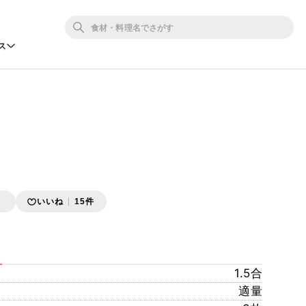
ス
存
いいね
15件
1.5合
適量