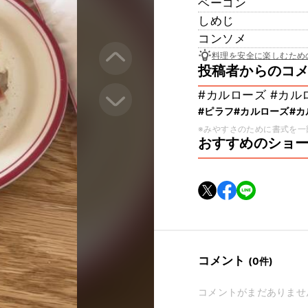
ベーコン
しめじ
コンソメ
料理を安全に楽しむため
投稿者からのコ
#カルローズ #カル
#ピラフ
#カルローズ
#
※みやすさのために書式を一
おすすめのショ
コメント
(0件)
コメントがまだありませ