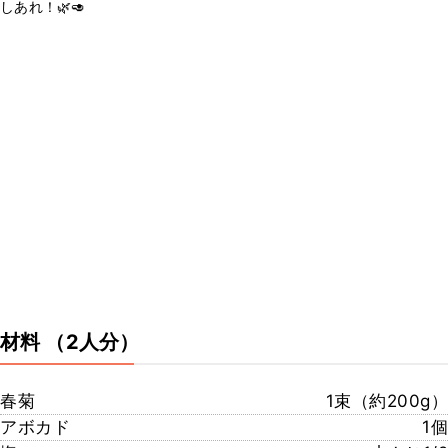
しあれ！🌿🥑
材料
（2人分）
春菊
1束（約200g）
アボカド
1個