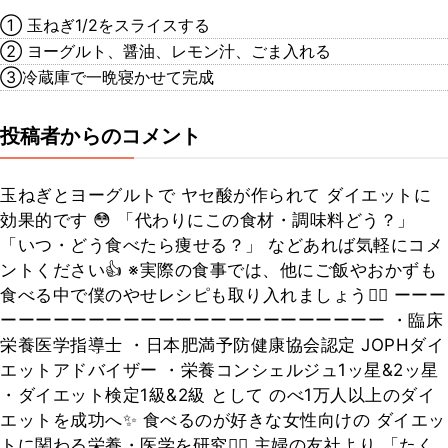
① 玉ねぎ1/2をスライスする
② ヨーグルト、醤油、レモン汁、ごま入れる
③冷蔵庫で一晩寝かせて完成
投稿者からのコメント
玉ねぎとヨーグルトで ヤセ酸が作られて ダイエットに
効果的です 😳 「代わりにこの食材・調味料どう？」
「いつ・どう食べたら痩せる？」 などあれば気軽にコメ
ントください👍 ※実際の食事では、他にご飯やおかずも
食べる中で僕のやせレシピも取り入れましょう🙆‍♂️ ーーー
ーーーーーーーーーーーーーーーーーーーーーー ・臨床
栄養医学指導士 ・日本肥満予防健康協会認定 JOPHダイ
エットアドバイザー ・栄養コンシェルジュ1ッ星&2ッ星
・ダイエット検定1級&2級 として のべ1万人以上のダイ
エットを成功へ✨ 食べるのが好きな女性向けの ダイエッ
トに関わる栄養・医学を研究👨‍⚕️ 主婦の友社より 「たく