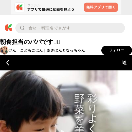
朝食担当のパパです🙋‍♂️
げん｜こどもごはん｜あさぽんとなっちゃん
フォロー