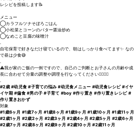
レシピを投稿します📝
メニュー
◯カラフルツナそぼろごはん
◯小松菜とコーンのバター醤油炒め
◯なめこと豆腐の味噌汁
.
自宅保育で好きなだけ寝ているので、朝はしっかり食べてます✨ なの
で昼は少食😅
.
⚠️我が家のご飯の一例ですので、自己のご判断とお子さんの月齢や成
長に合わせて分量の調整や調理を行なってください🙇‍♂️🙇‍♀️
#2歳
#幼児食
#子育ての悩み
#幼児食メニュー
#幼児食レシピ
#イヤ
イヤ期
#偏食
#男の子
#子育て
#boy
#作り置き
#作り置きレシピ
#
作り置きおかず
#1歳6ヶ月
#1歳7ヶ月
#1歳8ヶ月
#1歳9ヶ月
#1歳10ヶ月
#1歳11ヶ月
#2歳1ヶ月
#2歳2ヶ月
#2歳3ヶ月
#2歳4ヶ月
#2歳5ヶ月
#2歳6ヶ月
#2歳7ヶ月
#2歳8ヶ月
#2歳9ヶ月
#2歳10ヶ月
#2歳11ヶ月