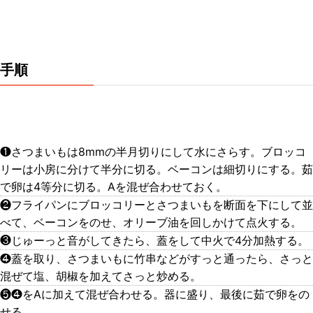
手順
❶さつまいもは8mmの半月切りにして水にさらす。ブロッコ
リーは小房に分けて半分に切る。ベーコンは細切りにする。茹
で卵は4等分に切る。Aを混ぜ合わせておく。
❷フライパンにブロッコリーとさつまいもを断面を下にして並
べて、ベーコンをのせ、オリーブ油を回しかけて点火する。
❸じゅーっと音がしてきたら、蓋をして中火で4分加熱する。
❹蓋を取り、さつまいもに竹串などがすっと通ったら、さっと
混ぜて塩、胡椒を加えてさっと炒める。
❺❹をAに加えて混ぜ合わせる。器に盛り、最後に茹で卵をの
せる。