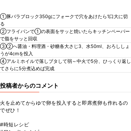
①豚バラブロック350gにフォークで穴をあけたら1口大に切
る
②フライパンで①の表面をサッと焼いたらキッチンペーパー
で脂をサッと回収
③②へ醤油・料理酒・砂糖各大さじ3、水50ml、おろししょ
うが4cmを投入
④アルミホイルで落しブタして弱～中火で5分、ひっくり返し
てさらに5分煮込めば完成
投稿者からのコメント
火を止めてからゆで卵を投入すると即席煮卵も作れるの
でぜひ！
#時短レシピ