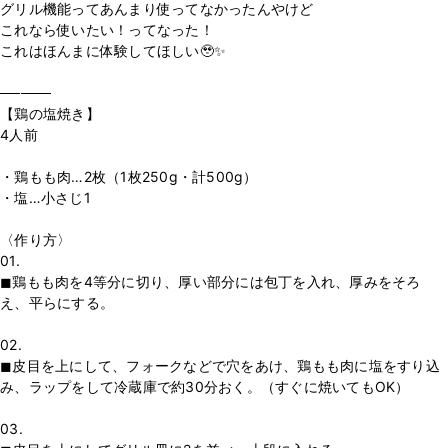
グリル機能ってあんまり使ってなかったんやけど
これなら使いたい！ってなった！
これはほんまに体験してほしい🥹✨
─────
【鶏の塩焼き】
4人前
・鶏もも肉…2枚（1枚250g・計500g）
・塩…小さじ1
〈作り方〉
01.
◼︎鶏もも肉を4等分に切り、厚い部分には包丁を入れ、厚みをそろ
え、平らにする。
02.
◼︎皮目を上にして、フォークなどで穴をあけ、鶏もも肉に塩をすり込
み、ラップをして冷蔵庫で約30分おく。（すぐに焼いてもOK）
03.