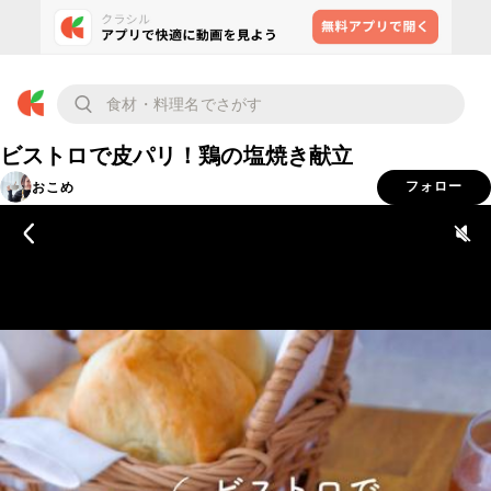
ビストロで皮パリ！鶏の塩焼き献立
おこめ
フォロー