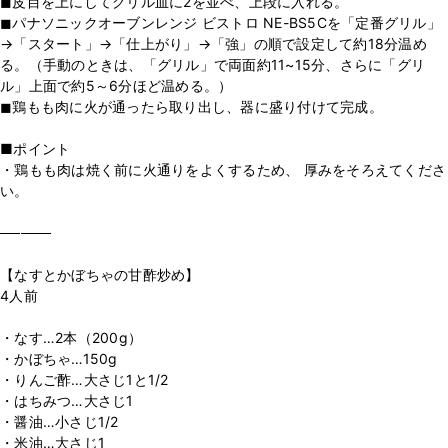
◼︎皮目を上にしてグリル皿に2を並べ、上段に入れる。
◼︎パナソニックオーブンレンジ ビストロ NE-BS5Cを「定番グリル」
→「スタート」→「仕上がり」→「強」の順で設定して約18分温め
る。（手動のときは、「グリル」で両面約11~15分、さらに「グリ
ル」上面で約5～6分ほど温める。）
◼︎鶏もも肉に火が通ったら取り出し、器に盛り付けて完成。
■ポイント
・鶏もも肉は焼く前に火通りをよくするため、 厚みをそろえてくださ
い。
─────
【なすとかぼちゃの甘酢炒め】
4人前
・なす…2本（200g）
・かぼちゃ…150g
・りんご酢…大さじ1と1/2
・はちみつ…大さじ1
・醤油…小さじ1/2
・米油…大さじ1