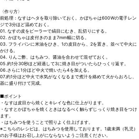
〈作り方〉
前処理：なすはヘタを取り除いておく。かぼちゃは600Wの電子レン
ジで3分ほど温めておく。
01. なすの皮をピーラーで縞目にむき、乱切りにする。
02. かぼちゃは皮付きのまま7mm幅に切る。
03. フライパンに米油をひき、1の皮目から、2を置き、並べて中火に
かける。
04. りんご酢、はちみつ、醤油を合わせて混ぜておく。
05.約1分30秒ほど経過して3に焼き目がついたらひっくり返す。
06.さらに1分ほど中火で焼いたら4を加える。
07.約1分ほど中火で水気がなくなるまで煮汁を絡めて火からおろし、
器に盛り付けて完成。
■ポイント
・なすは皮目から焼くとキレイな色に仕上がります。
・なすとかぼちゃを焼くときはなるべく触らずじっくり焼き目をつけ
ます。
・はちみつを使うことで照りよく仕上げます。
※こちらのレシピは、はちみつを使用しております。1歳未満（乳児）
のお子様はお召し上がにならないようご注意ください。