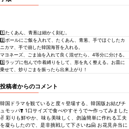
1️⃣たくあん、青葱は細かく刻む。
2️⃣ボールにご飯を入れて、たくあん、青葱、手でほぐしたカ
ニカマ、手で崩した韓国海苔を入れる。
マヨネーズ、ごま油を入れて良く混ぜたら、4等分に分ける。
3️⃣ラップに包んで巾着縛りをして、形を丸く整える。お皿に
乗せて、炒りごまを振ったら出来上がり！
投稿者からのコメント
韓国ドラマを観ていると度々登場する、韓国版お結びチ
ュモッパ❣️ 1口サイズで食べやすそうで〜作ってみました
✌️ 彩りも鮮やか、味も美味しく、勿論簡単に作れる工夫
を凝らしたので、是非挑戦して下さいね🤗 お花見弁当に