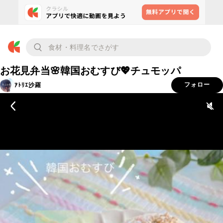
お花見弁当🌸韓国おむすび💖チュモッパ
ｱﾄﾘｴ沙羅
フォロー