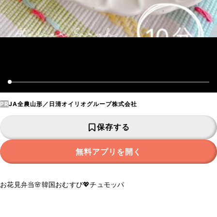
PR
JA全農山形／日清オイリオグループ株式会社
保存する
無料アプリを開く
お花見弁当🌸韓国おむすび💖チュモッパ