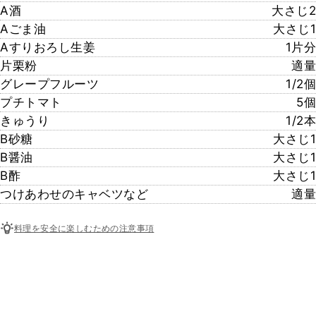
A酒
大さじ2
Aごま油
大さじ1
Aすりおろし生姜
1片分
片栗粉
適量
グレープフルーツ
1/2個
プチトマト
5個
きゅうり
1/2本
B砂糖
大さじ1
B醤油
大さじ1
B酢
大さじ1
つけあわせのキャベツなど
適量
料理を安全に楽しむための注意事項