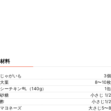
材料
じゃがいも
3個
大葉
8〜10枚
シーチキン®️L（140g）
1缶
砂糖
小さじ 1/2
酢
小さじ1/2
マヨネーズ
大さじ5〜8