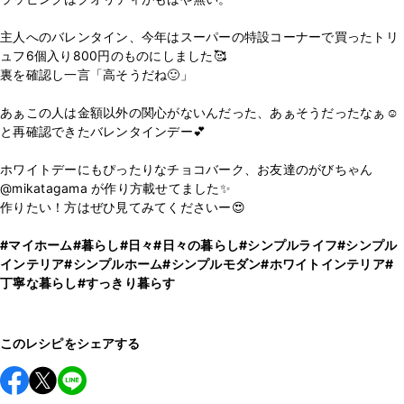
主人へのバレンタイン、今年はスーパーの特設コーナーで買ったトリ
ュフ6個入り800円のものにしました🥰
裏を確認し一言「高そうだね🙂」
あぁこの人は金額以外の関心がないんだった、あぁそうだったなぁ☺️
と再確認できたバレンタインデー💕
ホワイトデーにもぴったりなチョコバーク、お友達のがびちゃん
@mikatagama が作り方載せてました✨
作りたい！方はぜひ見てみてくださいー😍
#マイホーム
#暮らし
#日々
#日々の暮らし
#シンプルライフ
#シンプル
インテリア
#シンプルホーム
#シンプルモダン
#ホワイトインテリア
#
丁寧な暮らし
#すっきり暮らす
このレシピをシェアする