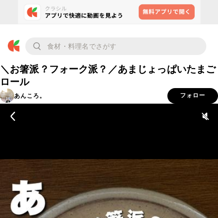
＼お箸派？フォーク派？／あまじょっぱいたまご
ロール
あんころ。
フォロー