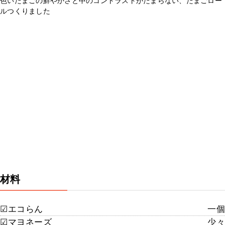
色いたまごの鮮やかさと中のコントラストがたまらない、たまごロー
ルつくりました
材料
☑︎エコらん
一個
☑︎マヨネーズ
少々